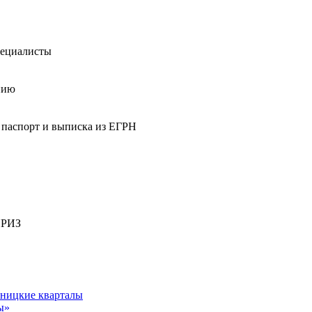
пециалисты
нию
 паспорт и выписка из ЕГРН
ПРИЗ
ы»