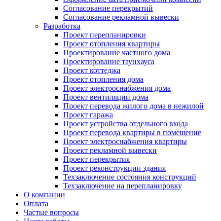
Согласование перекрытий
Согласование рекламной вывески
Разработка
Проект перепланировки
Проект отопления квартиры
Проектирование частного дома
Проектирование таунхауса
Проект коттеджа
Проект отопления дома
Проект электроснабжения дома
Проект вентиляции дома
Проект перевода жилого дома в нежилой
Проект гаража
Проект устройства отдельного входа
Проект перевода квартиры в помещение
Проект электроснабжения квартиры
Проект рекламной вывески
Проект перекрытия
Проект реконструкции здания
Техзаключение состояния конструкций
Техзаключение на перепланировку
О компании
Оплата
Частые вопросы