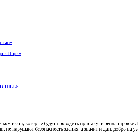
витан»
рск Парк»
ED HILLS
омиссии, которые будут проводить приемку перепланировки. Бе
, не нарушают безопасность здания, а значит и дать добро на у