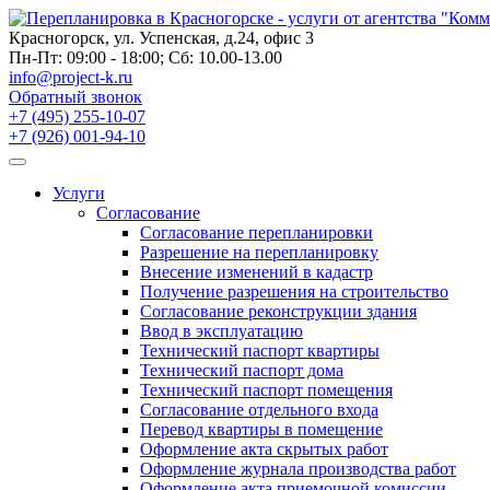
Skip
to
Красногорск, ул. Успенская, д.24, офис 3
content
Пн-Пт: 09:00 - 18:00; Сб: 10.00-13.00
info@project-k.ru
Обратный звонок
+7 (495) 255-10-07
+7 (926) 001-94-10
Услуги
Согласование
Согласование перепланировки
Разрешение на перепланировку
Внесение изменений в кадастр
Получение разрешения на строительство
Согласование реконструкции здания
Ввод в эксплуатацию
Технический паспорт квартиры
Технический паспорт дома
Технический паспорт помещения
Согласование отдельного входа
Перевод квартиры в помещение
Оформление акта скрытых работ
Оформление журнала производства работ
Оформление акта приемочной комиссии