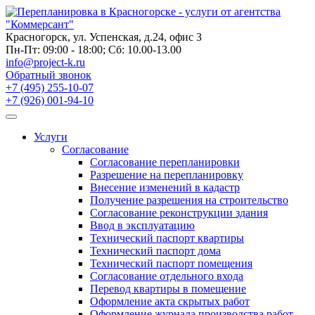
Skip
to
content
Красногорск, ул. Успенская, д.24, офис 3
Пн-Пт: 09:00 - 18:00; Сб: 10.00-13.00
info@project-k.ru
Обратный звонок
+7 (495) 255-10-07
+7 (926) 001-94-10
Услуги
Согласование
Согласование перепланировки
Разрешение на перепланировку
Внесение изменений в кадастр
Получение разрешения на строительство
Согласование реконструкции здания
Ввод в эксплуатацию
Технический паспорт квартиры
Технический паспорт дома
Технический паспорт помещения
Согласование отдельного входа
Перевод квартиры в помещение
Оформление акта скрытых работ
Оформление журнала производства работ