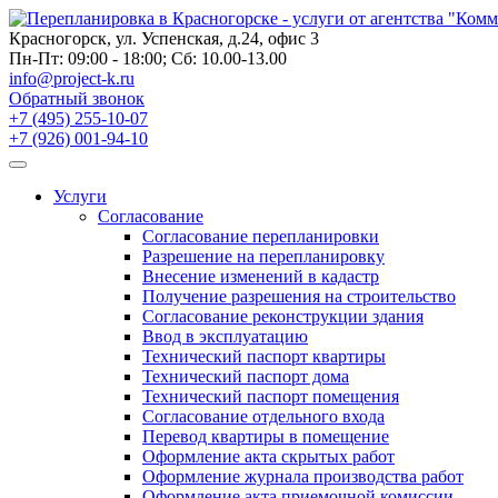
Skip
to
Красногорск, ул. Успенская, д.24, офис 3
content
Пн-Пт: 09:00 - 18:00; Сб: 10.00-13.00
info@project-k.ru
Обратный звонок
+7 (495) 255-10-07
+7 (926) 001-94-10
Услуги
Согласование
Согласование перепланировки
Разрешение на перепланировку
Внесение изменений в кадастр
Получение разрешения на строительство
Согласование реконструкции здания
Ввод в эксплуатацию
Технический паспорт квартиры
Технический паспорт дома
Технический паспорт помещения
Согласование отдельного входа
Перевод квартиры в помещение
Оформление акта скрытых работ
Оформление журнала производства работ
Оформление акта приемочной комиссии